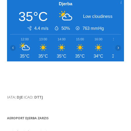
Djerba
35°C
Low cloudiness
4.4 m/s
50%
763
mmHg
12:00
13:00
14:00
15:00
16:00
17:00
‹
›
35°C
35°C
35°C
35°C
34°C
33°C
IATA:
DJE
ICAO:
DTTJ
AEROPORT DJERBA ZARZIS