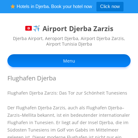
Hotels in Djerba. Book your hotel now
Click now
Airport Djerba Zarzis
Djerba Airport, Aeroport Djerba, Airport Djerba Zarzis,
Airport Tunisia Djerba
Ski
to
Menu
con
Flughafen Djerba
Flughafen Djerba Zarzis: Das Tor zur Schönheit Tunesiens
Der Flughafen Djerba Zarzis, auch als Flughafen Djerba–
Zarzis–Mellita bekannt, ist ein bedeutender internationaler
Flughafen in Tunesien. Er liegt auf der Insel Djerba, die im
Südosten Tunesiens im Golf von Gabès im Mittelmeer
gelegen ist. Dieser moderne Flughafen ist nicht nur ein