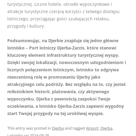
turystycznej. Liczne hotele, ośrodki wypoczynkowe i
atrakcje turystyczne czerpią korzyści z łatwego dostępu
lotniczego, przyciągając gości szukających relaksu,
przygody i kultury.
Podsumowując, na Djerbie znajduje się jedno główne
lotnisko – Port lotniczy Djerba-Zarzis, które stanowi
kluczowy element infrastruktury turystycznej wyspy.
Dzięki swojej lokalizacji, nowoczesnym udogodnieniom i
licznych połączeniom lotniczym, lotnisko to odgrywa
nieocenioną rolę w promowaniu Djerby jako
atrakcyjnego celu podróży. Bez względu na to, czy jesteś
miłośnikiem historii, plażowania, czy aktywnego
wypoczynku, Djerba z pewnością zaspokoi Twoje
oczekiwania, a lotnisko Djerba-Zarzis zapewni wygodny
start Twojej przygody na tej urokliwej wyspie.
This entry was posted in
Djerba
and tagged
Airport
,
Djerba
,
Lotnisko
on
2024-05-26
.