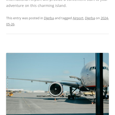
adventure on this charming island.
This entry was posted in
Djerba
and tagged
Airport
,
Djerba
on
2024-
05-26
.