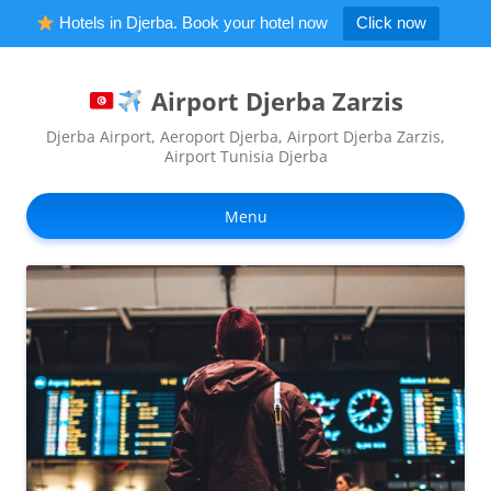
Hotels in Djerba. Book your hotel now
Click now
Airport Djerba Zarzis
Djerba Airport, Aeroport Djerba, Airport Djerba Zarzis,
Airport Tunisia Djerba
Ski
to
Menu
con