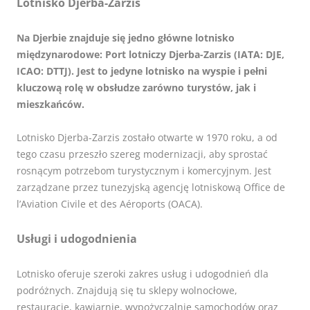
Lotnisko Djerba-Zarzis
Na Djerbie znajduje się jedno główne lotnisko
międzynarodowe: Port lotniczy Djerba-Zarzis (IATA: DJE,
ICAO: DTTJ). Jest to jedyne lotnisko na wyspie i pełni
kluczową rolę w obsłudze zarówno turystów, jak i
mieszkańców.
Lotnisko Djerba-Zarzis zostało otwarte w 1970 roku, a od
tego czasu przeszło szereg modernizacji, aby sprostać
rosnącym potrzebom turystycznym i komercyjnym. Jest
zarządzane przez tunezyjską agencję lotniskową Office de
l’Aviation Civile et des Aéroports (OACA).
Usługi i udogodnienia
Lotnisko oferuje szeroki zakres usług i udogodnień dla
podróżnych. Znajdują się tu sklepy wolnocłowe,
restauracje, kawiarnie, wypożyczalnie samochodów oraz