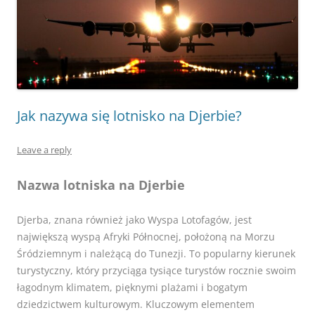
Jak nazywa się lotnisko na Djerbie?
Leave a reply
Nazwa lotniska na Djerbie
Djerba, znana również jako Wyspa Lotofagów, jest
największą wyspą Afryki Północnej, położoną na Morzu
Śródziemnym i należącą do Tunezji. To popularny kierunek
turystyczny, który przyciąga tysiące turystów rocznie swoim
łagodnym klimatem, pięknymi plażami i bogatym
dziedzictwem kulturowym. Kluczowym elementem