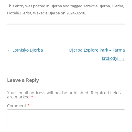
This entry was posted in
Djerba
and tagged
Atrakcje Djerba
,
Djerba
,
Hotele Djerba
,
Wakacje Djerba
on
2024-02-18
.
Post
←
Lotnisko Djerba
Djerba Explore Park – Farma
navigation
krokodyli
→
Leave a Reply
Your email address will not be published.
Required fields
are marked
*
Comment
*