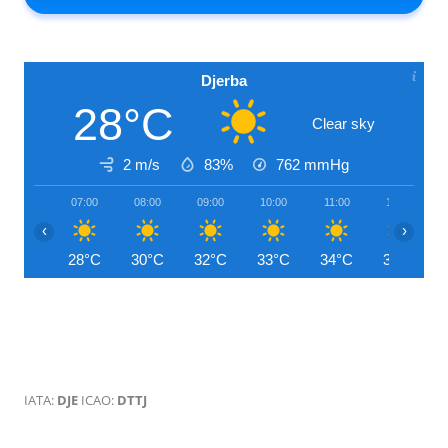
Djerba
28°C
Clear sky
2 m/s
83%
762
mmHg
07:00
08:00
09:00
10:00
11:00
12:00
‹
›
28°C
30°C
32°C
33°C
34°C
35°C
IATA:
DJE
ICAO:
DTTJ