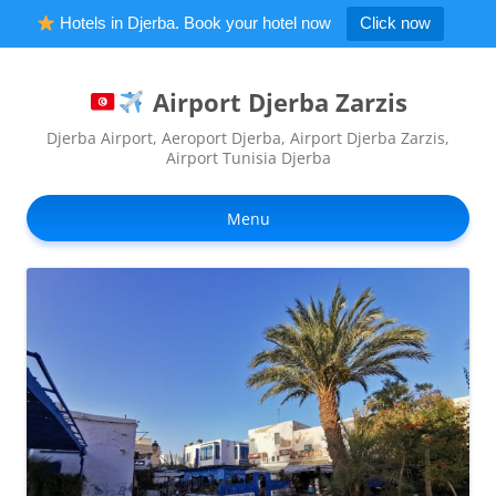
Hotels in Djerba. Book your hotel now
Click now
Airport Djerba Zarzis
Djerba Airport, Aeroport Djerba, Airport Djerba Zarzis,
Airport Tunisia Djerba
Ski
to
Menu
con