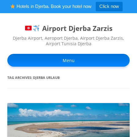
Hotels in Djerba. Book your hotel now
Click now
Airport Djerba Zarzis
Djerba Airport, Aeroport Djerba, Airport Djerba Zarzis,
Airport Tunisia Djerba
Ski
to
Menu
con
TAG ARCHIVES:
DJERBA URLAUB