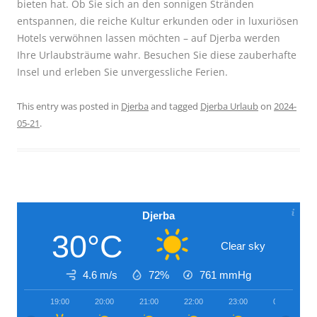
bieten hat. Ob Sie sich an den sonnigen Stränden
entspannen, die reiche Kultur erkunden oder in luxuriösen
Hotels verwöhnen lassen möchten – auf Djerba werden
Ihre Urlaubsträume wahr. Besuchen Sie diese zauberhafte
Insel und erleben Sie unvergessliche Ferien.
This entry was posted in
Djerba
and tagged
Djerba Urlaub
on
2024-
05-21
.
Djerba
30°C
Clear sky
4.6 m/s
72%
761
mmHg
19:00
20:00
21:00
22:00
23:00
00:00