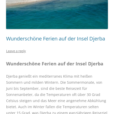
Wunderschöne Ferien auf der Insel Djerba
Leave a reply
Wunderschöne Ferien auf der Insel Djerba
Djerba genießt ein mediterranes Klima mit heißen
Sommern und milden Wintern. Die Sommermonate, von
Juni bis September, sind die beste Reisezeit für
Sonnenanbeter, da die Temperaturen oft über 30 Grad
Celsius steigen und das Meer eine angenehme Abkühlung
bietet. Auch im Winter fallen die Temperaturen selten
unter 15 Grad, was Djerba zu einem ganzjährigen Reiseziel